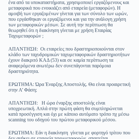
ένα από τα υποκαταστήματα, χρησιμοποιεί εργαζόμενους και
μεταφορικά που ενοικιάζει από εταιρεία (μεταφορών). Η
αμοιβή των εργαζομένων γίνεται για των σύνολο των ωρών,
που εργάσθηκαν οι εργαζόμενοι και για την ανάλογη χρήση
των μεταφορικών μέσων. Σε αυτή την περίπτωση θα
θεωρηθεί ότι η διακίνηση γίνεται με χρήση Εταιρίας
Ταχυμεταφορών ;
ΑΠΑΝΤΗΣΗ: Οι εταιρείες που δραστηριοποιούνται στον
κλάδο των ταχυδρομικών ταχυμεταφορικών δραστηριοτήτων
έχουν διακριτό ΚΑΔ (53) και σε καμία περίπτωση τα
αναφερόμενα ανωτέρω δεν συνεπάγονται παρόμοια
δραστηριότητα.
ΕΡΩΤΗΜΑ: Ώρα Έναρξης Αποστολής. Θα είναι προαιρετική
στην Α’ Φάση;
ΑΠΑΝΤΗΣΗ: Η ώρα έναρξης αποστολής είναι
υποχρεωτική. Απλά στην πρώτη φάση θα συμπληρώνεται
κατά προσέγγιση και όχι με κάποιο αυτόματο τρόπο πχ μέσω
scanning του οδηγού του πρώτου μεταφορικού μέσου.
ΕΡΩΤΗΜΑ: Εάν η διακίνηση γίνεται με φορτηγό τρίτου που
δεν ανήκει σε εταιρεία ταχυμεταφορών, απαιτείται