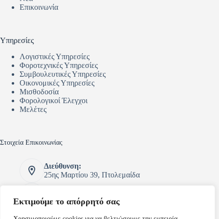
Επικοινωνία
Υπηρεσίες
Λογιστικές Υπηρεσίες
Φοροτεχνικές Υπηρεσίες
Συμβουλευτικές Υπηρεσίες
Οικονομικές Υπηρεσίες
Μισθοδοσία
Φορολογικοί Έλεγχοι
Μελέτες
Στοιχεία Επικοινωνίας
Διεύθυνση:
25ης Μαρτίου 39, Πτολεμαίδα
Τηλέφωνο:
2463054069 - 6973051875
Εκτιμούμε το απόρρητό σας
Email:
Χρησιμοποιούμε cookies για να βελτιώσουμε την εμπειρία