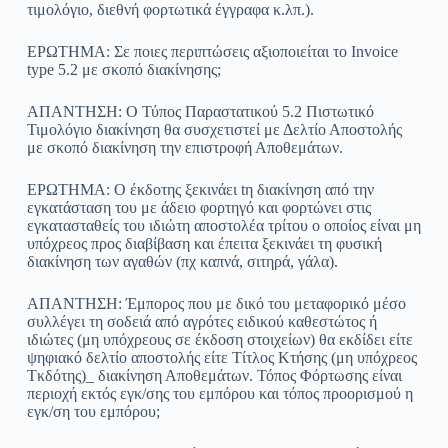
τιμολόγιο, διεθνή φορτωτικά έγγραφα κ.λπ.).
ΕΡΩΤΗΜΑ: Σε ποιες περιπτώσεις αξιοποιείται το Invoice
type 5.2 με σκοπό διακίνησης;
ΑΠΑΝΤΗΣΗ: Ο Τύπος Παραστατικού 5.2 Πιστωτικό
Τιμολόγιο διακίνηση θα συσχετιστεί με Δελτίο Αποστολής
με σκοπό διακίνηση την επιστροφή Αποθεμάτων.
ΕΡΩΤΗΜΑ: O έκδοτης ξεκινάει tη διακίνηση από την
εγκατάσταση του με άδειο φορτηγό και φορτώνει στις
εγκατασταθείς του ιδιώτη αποστολέα τρίτου ο οποίος είναι μη
υπόχρεος προς διαβίβαση και έπειτα ξεκινάει τη φυσική
διακίνηση των αγαθών (πχ καπνά, σιτηρά, γάλα).
ΑΠΑΝΤΗΣΗ: Έμπορος που με δικό του μεταφορικό μέσο
συλλέγει τη σοδειά από αγρότες ειδικού καθεστώτος ή
ιδιώτες (μη υπόχρεους σε έκδοση στοιχείων) θα εκδίδει είτε
ψηφιακό δελτίο αποστολής είτε Τίτλος Κτήσης (μη υπόχρεος
Τκδότης)_ διακίνηση Αποθεμάτων. Τόπος Φόρτωσης είναι
περιοχή εκτός εγκ/σης του εμπόρου και τόπος προορισμού η
εγκ/ση του εμπόρου;