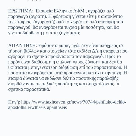
ΕΡΩΤΗΜΑ: Εταιρεία Ελληνικό ΑΦΜ , αγοράζει από
παραγωγό (αγρότη). Η φόρτωση γίνεται είτε με αυτοκίνητο
της εταιρίας (αγοραστή) από το χωράφι ή από αποθήκη του
παραγωγού, θα αναγράφεται τυχαία μία ποσότητα, και θα
γίνεται διόρθωση μετά τα ζυγίσματα;
ΑΠΑΝΤΗΣΗ: Εφόσον ο παραγωγός δεν είναι υπόχρεος σε
τήρηση βιβλίων και στοιχείων τότε εκδίδει ΔΑ η εταιρεία που
αγοράζει τα σχετικά προϊόντα από τον παραγωγό. Προς το
παρόν είναι διαθέσιμη η επιλογή «προς ζύγιση» και δεν θα
υφίσταται μεταγενέστερη διόρθωση επί του παραστατικού. Η
ποσότητα αναγράφεται κατά προσέγγιση και όχι στην τύχη. Η
εταιρία δύναται να εκδώσει δελτίο ποσοτικής παραλαβής
διορθώνοντας τις τελικές ποσότητες και συσχετίζοντας τα
σχετικά παραστατικά.
Πηγή: https://www.taxheaven.gr/news/70744/pshfiako-deltio-
apostolhs-erwthseis-apanthseis