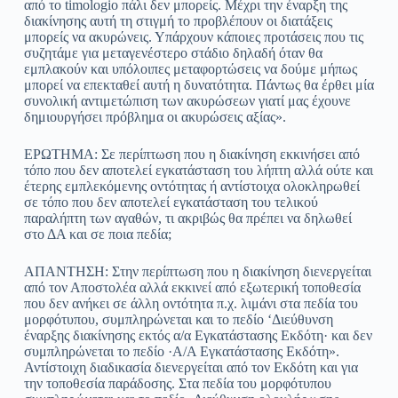
από το timologio πάλι δεν μπορείς. Μέχρι την έναρξη της
διακίνησης αυτή τη στιγμή το προβλέπουν οι διατάξεις
μπορείς να ακυρώνεις. Υπάρχουν κάποιες προτάσεις που τις
συζητάμε για μεταγενέστερο στάδιο δηλαδή όταν θα
εμπλακούν και υπόλοιπες μεταφορτώσεις να δούμε μήπως
μπορεί να επεκταθεί αυτή η δυνατότητα. Πάντως θα έρθει μία
συνολική αντιμετώπιση των ακυρώσεων γιατί μας έχουνε
δημιουργήσει πρόβλημα οι ακυρώσεις αξίας».
ΕΡΩΤΗΜΑ: Σε περίπτωση που η διακίνηση εκκινήσει από
τόπο που δεν αποτελεί εγκατάσταση του λήπτη αλλά ούτε και
έτερης εμπλεκόμενης οντότητας ή αντίστοιχα ολοκληρωθεί
σε τόπο που δεν αποτελεί εγκατάσταση του τελικού
παραλήπτη των αγαθών, τι ακριβώς θα πρέπει να δηλωθεί
στο ΔΑ και σε ποια πεδία;
ΑΠΑΝΤΗΣΗ: Στην περίπτωση που η διακίνηση διενεργείται
από τον Αποστολέα αλλά εκκινεί από εξωτερική τοποθεσία
που δεν ανήκει σε άλλη οντότητα π.χ. λιμάνι στα πεδία του
μορφότυπου, συμπληρώνεται και το πεδίο ‘Διεύθυνση
έναρξης διακίνησης εκτός α/α Εγκατάστασης Εκδότη· και δεν
συμπληρώνεται το πεδίο ·Α/Α Εγκατάστασης Εκδότη».
Αντίστοιχη διαδικασία διενεργείται από τον Εκδότη και για
την τοποθεσία παράδοσης. Στα πεδία του μορφότυπου