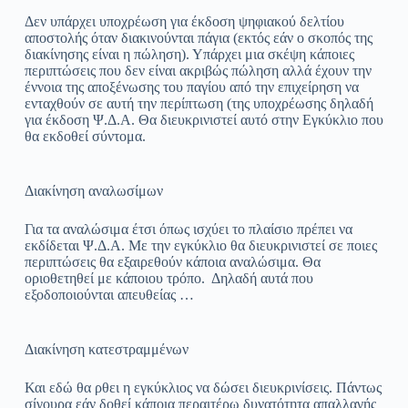
Δεν υπάρχει υποχρέωση για έκδοση ψηφιακού δελτίου
αποστολής όταν διακινούνται πάγια (εκτός εάν ο σκοπός της
διακίνησης είναι η πώληση). Υπάρχει μια σκέψη κάποιες
περιπτώσεις που δεν είναι ακριβώς πώληση αλλά έχουν την
έννοια της αποξένωσης του παγίου από την επιχείρηση να
ενταχθούν σε αυτή την περίπτωση (της υποχρέωσης δηλαδή
για έκδοση Ψ.Δ.Α. Θα διευκρινιστεί αυτό στην Εγκύκλιο που
θα εκδοθεί σύντομα.
Διακίνηση αναλωσίμων
Για τα αναλώσιμα έτσι όπως ισχύει το πλαίσιο πρέπει να
εκδίδεται Ψ.Δ.Α. Με την εγκύκλιο θα διευκρινιστεί σε ποιες
περιπτώσεις θα εξαιρεθούν κάποια αναλώσιμα. Θα
οριοθετηθεί με κάποιου τρόπο. Δηλαδή αυτά που
εξοδοποιούνται απευθείας …
Διακίνηση κατεστραμμένων
Και εδώ θα ρθει η εγκύκλιος να δώσει διευκρινίσεις. Πάντως
σίγουρα εάν δοθεί κάποια περαιτέρω δυνατότητα απαλλαγής