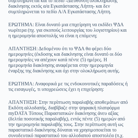
συμπληρώνεται και το πεδίο -Διεύθυνση ολοκλήρωσης
διακίνησης εκτός α/α Εγκατάστασης Λήπτη- και δεν
συμπληρώνεται το πεδίο Α/Α Εγκατάστασης Λήπτη.
ΕΡΩΤΗΜΑ: Είναι δυνατό μια επιχείρηση να εκδίδει ΨΔΑ
νωρίτερα (πχ. για σκοπούς λειτουργίας του λογιστηρίου) και
η ημερομηνία αποστολής να είναι η επόμενη;
ΑΠΑΝΤΗΣΗ: Δεδομένου ότι το ΨΔΑ θα φέρει δύο
ημερομηνίες (έκδοσης και διακίνησης είναι δυνατό οι δύο
ημερομηνίες να απέχουν κατά πέντε (5) ημέρες. Η
ημερομηνία διακίνησης αναφέρεται στην ημερομηνία
έναρξης της διακίνησης και όχι στην ολοκλήρωση αυτής.
ΕΡΩΤΗΜΑ: Αναφορικά με τις ενδοκοινοτικές παραδόσεις ή
τις εισαγωγές, τι υποχρεώσεις έχει η επιχείρηση:
ΑΠΑΝΤΗΣΗ: Στην περίπτωση παραλαβής αποθεμάτων από
Εκδότη αλλοδαπής, διαβίβαζε στην ψηφιακή πλατφόρμα
myDATA Τύπους Παραστατικών διακίνησης άνευ αξίας
(δελτία ποσοτικής παραλαβής), εντός πέντε (5) ημερών από
την ημερομηνία παραλαβής τους. Στην περίπτωση αυτή ως
παραστατικό διακίνησης δύναται να χρησιμοποιείται το
συνοδευτικό παραστατικό του αλλοδαπού αποστολέα (π.χ.