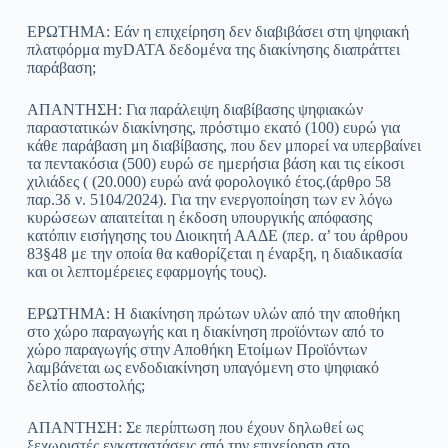
ΕΡΩΤΗΜΑ: Εάν η επιχείρηση δεν διαβιβάσει στη ψηφιακή
πλατφόρμα myDATA δεδομένα της διακίνησης διαπράττει
παράβαση;
ΑΠΑΝΤΗΣΗ: Για παράλειψη διαβίβασης ψηφιακών
παραστατικών διακίνησης, πρόστιμο εκατό (100) ευρώ για
κάθε παράβαση μη διαβίβασης, που δεν μπορεί να υπερβαίνει
τα πεντακόσια (500) ευρώ σε ημερήσια βάση και τις είκοσι
χιλιάδες ( (20.000) ευρώ ανά φορολογικό έτος.(άρθρο 58
παρ.3δ ν. 5104/2024). Για την ενεργοποίηση των εν λόγω
κυρώσεων απαιτείται η έκδοση υπουργικής απόφασης
κατόπιν εισήγησης του Διοικητή ΑΑΔΕ (περ. α’ του άρθρου
83§48 με την οποία θα καθορίζεται η έναρξη, η διαδικασία
και οι λεπτομέρειες εφαρμογής τους).
ΕΡΩΤΗΜΑ: Η διακίνηση πρώτων υλών από την αποθήκη
στο χώρο παραγωγής και η διακίνηση προϊόντων από το
χώρο παραγωγής στην Αποθήκη Ετοίμων Προϊόντων
λαμβάνεται ως ενδοδιακίνηση υπαγόμενη στο ψηφιακό
δελτίο αποστολής;
ΑΠΑΝΤΗΣΗ: Σε περίπτωση που έχουν δηλωθεί ως
ξεχωριστές εγκαταστάσεις από την επιχείρηση στο