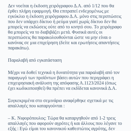
Δεν νοείται η έκδοση χειρόγραφου Δ.Α. από 1/12 που θα
έρθει πλήρη εφαρμογή. Θα επιτραπεί ενδεχομένως με
εγκύκλιο η έκδοση χειρόγραφου Δ.Α. μόνο στις περιπτώσεις
που δεν υπάρχει δίκτυο ή ρεύμα γιατί χωρίς δίκτυο δεν θα
μπορείς να εκδώσεις ούτε από το κινητό σου. Το χειρόγραφο
θα μπορείς να το διαβιβάζει μετά. Φυσικά αυτές οι
περιπτώσεις θα παρακολουθούνται ώστε να μην είναι ο
κανόνας σε μια επιχείρηση (δείτε και ερωτήσεις απαντήσεις
παρακάτω).
Παραλαβή από εγκατάσταση
Μέχρι να δοθεί τεχνικά η δυνατότητα για παραλαβή από τον
παραγωγό των προϊόντων βάσει αυτών που περιγράφει η
επιχειρησιακή ανάλυση της απόφασης Α.1123/2024 (όπως
έχει κωδικοποιηθεί) θα πρέπει να εκδίδεται κανονικά Δ.Α.
Συγκεκριμένα στο σεμινάριο αναφέρθηκε σχετικά με τις
απαλλαγές που καταργούνται :
– Κ. Νιφορόπουλος: Τώρα θα καταργηθούν από 1-2 τρεις
απαλλαγές που αφορούν αγρότες ή και άλλους που λέγανε το
εξής : Εγώ είμαι του κανονικού καθεστώτος αγρότης, δεν