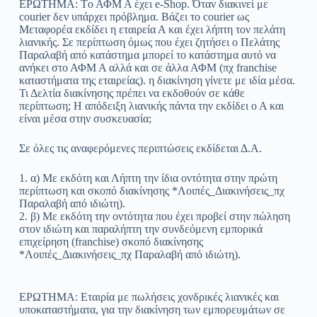
ΕΡΩΤΗΜΑ: Tο ΑΦΜ Α έχει e-Shop. Όταν διακινεί με
courier δεν υπάρχει πρόβλημα. Βάζει το courier ως
Μεταφορέα εκδίδει η εταιρεία Α και έχει λήπτη τον πελάτη
λιανικής. Σε περίπτωση όμως που έχει ζητήσει ο Πελάτης
Παραλαβή από κατάστημα μπορεί το κατάστημα αυτό να
ανήκει στο ΑΦΜ Α αλλά και σε άλλα ΑΦΜ (πχ franchise
καταστήματα της εταιρείας). η διακίνηση γίνετε με ιδία μέσα.
Τι Δελτία διακίνησης πρέπει να εκδοθούν σε κάθε
περίπτωση; Η απόδειξη λιανικής πάντα την εκδίδει ο Α και
είναι μέσα στην συσκευασία;
Σε όλες τις αναφερόμενες περιπτώσεις εκδίδεται Δ.Α.
1. α) Με εκδότη και Λήπτη την ίδια οντότητα στην πρώτη
περίπτωση και σκοπό διακίνησης *Λοιπές_Διακινήσεις_πχ
Παραλαβή από ιδιώτη).
2. β) Με εκδότη την οντότητα που έχει προβεί στην πώληση
στον ιδιώτη και παραλήπτη την συνδεόμενη εμπορικά
επιχείρηση (franchise) σκοπό διακίνησης
*Λοιπές_Διακινήσεις_πχ Παραλαβή από ιδιώτη).
ΕΡΩΤΗΜΑ: Εταιρία με πωλήσεις χονδρικές λιανικές και
υποκαταστήματα, για την διακίνηση των εμπορευμάτων σε