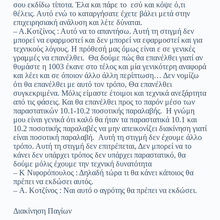
σου εκδίδω τίποτα. Έλα και πάρε το εσύ και κόψε ό,τι
θέλεις. Αυτό ενώ το καταργήσατε έχετε βάλει μετά στην
επιχειρησιακή ανάλυση και λέτε δύναται.
– Α.Κοτζίνος : Αυτό να το απαντήσω. Αυτή τη στιγμή δεν
μπορεί να εφαρμοστεί και δεν μπορεί να εφαρμοστεί και για
τεχνικούς λόγους. Η πρόθεσή μας όμως είναι ε σε γενικές
γραμμές να επανέλθει. Θα δούμε πώς θα επανέλθει γιατί αν
θυμάστε η 1003 έκανε στο τέλος και μία γενικότερη αναφορά
και λέει και σε όποιον άλλο άλλη περίπτωση… Δεν νομίζω
ότι θα επανέλθει με αυτό τον τρόπο, Θα επανέλθει
συγκεκριμένα. Μόλις είμαστε έτοιμοι και τεχνικά ανεξάρτητα
από τις φάσεις. Και θα επανέλθει προς το παρόν μέσο των
παραστατικών 10.1-10.2 ποσοτικής παραλαβής. Η γνώμη
μου είναι γενικά ότι καλό θα ήταν τα παραστατικά 10.1 και
10.2 ποσοτικής παραλαβές να μην απεικονίζει διακίνηση γιατί
είναι ποσοτική παραλαβή. Αυτή τη στιγμή δεν έχουμε άλλο
τρόπο. Αυτή τη στιγμή δεν επιτρέπεται, Δεν μπορεί να το
κάνει δεν υπάρχει τρόπος δεν υπάρχει παραστατικό, θα
δούμε μόλις έχουμε την τεχνική δυνατότητα
– Κ Νιφορόπουλος : Δηλαδή τώρα τι θα κάνει κάποιος θα
πρέπει να εκδώσει αυτός.
– A. Κοτζίνος : Ναι αυτό ο αγρότης θα πρέπει να εκδώσει.
Διακίνηση Παγίων