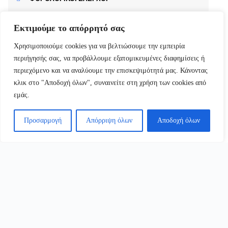
ΟΙΚΟΝΟΜΙΚΕΣ ΥΠΗΡΕΣΙΕΣ
Εκτιμούμε το απόρρητό σας
Χρησιμοποιούμε cookies για να βελτιώσουμε την εμπειρία
ΜΙΣΘΟΔΟΣΙΑ
περιήγησής σας, να προβάλλουμε εξατομικευμένες διαφημίσεις ή
περιεχόμενο και να αναλύουμε την επισκεψιμότητά μας. Κάνοντας
κλικ στο "Αποδοχή όλων", συναινείτε στη χρήση των cookies από
ΜΕΛΕΤΕΣ
εμάς.
Προσαρμογή
Απόρριψη όλων
Αποδοχή όλων
Κλείστε Ραντεβού
ONLINE ΡΑΝΤΕΒΟΥ