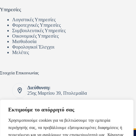
Υπηρεσίες
Λογιστικές Υπηρεσίες
Φοροτεχνικές Υπηρεσίες
Συμβουλευτικές Υπηρεσίες
Οικονομικές Υπηρεσίες
Μισθοδοσία
Φορολογικοί Έλεγχοι
Μελέτες
Στοιχεία Επικοινωνίας
Διεύθυνση:
25ης Μαρτίου 39, Πτολεμαίδα
Τηλέφωνο:
2463054069 - 6973051875
Εκτιμούμε το απόρρητό σας
Email:
Χρησιμοποιούμε cookies για να βελτιώσουμε την εμπειρία
konidisk@otenet.gr
περιήγησής σας, να προβάλλουμε εξατομικευμένες διαφημίσεις ή
Copy Financial Services Copyright © 2023 - Powered by
περιεχόμενο και να αναλύουμε την επισκεψιμότητά μας. Κάνοντας