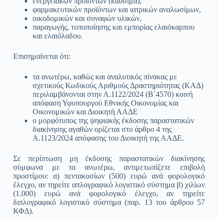
ενεργειακών προϊόντων (καύσιμα),
φαρμακευτικών προϊόντων και ιατρικών αναλωσίμων,
οικοδομικών και συναφών υλικών,
παραγωγής, τυποποίησης και εμπορίας ελαιόκαρπου
και ελαιόλαδου.
Επισημαίνεται ότι:
τα ανωτέρω, καθώς και αναλυτικός πίνακας με
σχετικούς Κωδικούς Αριθμούς Δραστηριότητας (ΚΑΔ)
περιλαμβάνονται στην Α.1122/2024 (Β΄4570) κοινή
απόφαση Υφυπουργού Εθνικής Οικονομίας και
Οικονομικών και Διοικητή ΑΑΔΕ
ο μορφότυπος της ψηφιακής έκδοσης παραστατικών
διακίνησης αγαθών ορίζεται στο άρθρο 4 της
Α.1123/2024 απόφασης του Διοικητή της ΑΑΔΕ.
Σε περίπτωση μη έκδοσης παραστατικών διακίνησης
σύμφωνα με τα ανωτέρω, αντιμετωπίζετε επιβολή
προστίμου: α) πεντακοσίων (500) ευρώ ανά φορολογικό
έλεγχο, αν τηρείτε απλογραφικό λογιστικό σύστημα β) χιλίων
(1.000) ευρώ ανά φορολογικό έλεγχο, αν τηρείτε
διπλογραφικό λογιστικό σύστημα (παρ. 13 του άρθρου 57
ΚΦΔ).