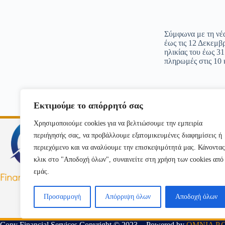
Σύμφωνα με τη νέα
έως τις 12 Δεκεμβρ
ηλικίας του έως 31
πληρωμές στις 10 
Εκτιμούμε το απόρρητό σας
Μενού
Χρησιμοποιούμε cookies για να βελτιώσουμε την εμπειρία
περιήγησής σας, να προβάλλουμε εξατομικευμένες διαφημίσεις ή
Αρχική
περιεχόμενο και να αναλύουμε την επισκεψιμότητά μας. Κάνοντας
Εταιρεία
Υπηρεσίες
κλικ στο "Αποδοχή όλων", συναινείτε στη χρήση των cookies από
Online Υπηρε
εμάς.
Νεα
Επικοινωνία
Προσαρμογή
Απόρριψη όλων
Αποδοχή όλων
Copy Financial Services Copyright © 2023 - Powered by
OMNIA P.C