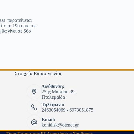
ss παρατείνεται
ίτε το 19ο έτος της
 θα γίνει σε δύο
Στοιχεία Επικοινωνίας
Διεύθυνση:
25ης Μαρτίου 39,
Πτολεμαίδα
Τηλέφωνο:
2463054069 - 6973051875
Email:
konidisk@otenet.gr
Όροι Κατάρτισης Εξ Αποστάσεως Σύμβασης