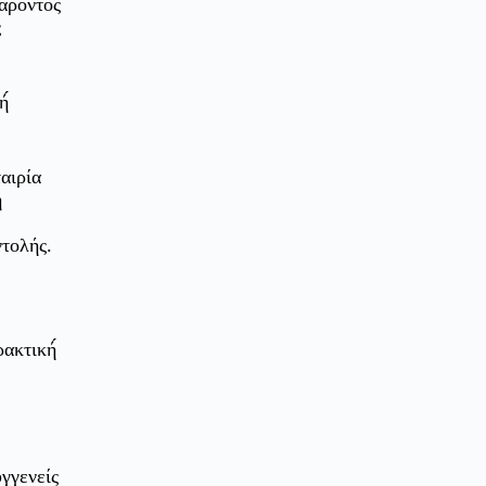
παρόντος
ς
ή́
ταιρία
η
ντολής.
ρακτική́
υγγενείς