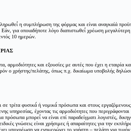
ληρωθεί́ η συμπλήρωση της φόρμας και είναι αναγκαίά προ
. Εάν, για οποιαδήποτε λόγο διαπιστωθεί́ χρέωση μεγαλύτερη
εντός 10 ημερών.
ΡΙΑΣ
α, αρμοδιότητες και εξουσίες με αυτές που έχει η εταιρία και
ρόν ο χρήστης/πελάτης, όπως π.χ. δικαίωμα υποβολής δηλώσ
 σε τρίτα φυσικά́ ή νομικά́ πρόσωπα και στους εργαζόμενους
νης υπηρεσίας, έχοντας τις αρμοδιότητες που περιγράφονται
α πρόσωπα μπορεί́ να είναι επί παραδείγματι λογιστές, δικηγ
 ειδικές γνώσεις είναι χρήσιμες ή απαραίτητες για την εκπλή
 έχει υποχρέωση να ενημερώνει το χρήστη – πελάτη για τυχόν