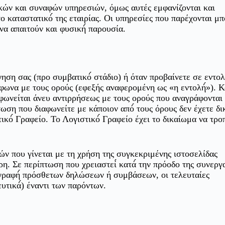
ικών και συναφών υπηρεσιών, όμως αυτές εμφανίζονται και
 καταστατικό́ της εταιρίας. Οι υπηρεσίες που παρέχονται μπο
να απαιτούν και φυσική́ παρουσία.
ηση σας (προ συμβατικό́ στάδιο) ή όταν προβαίνετε σε εντολή
να με τους ορούς (εφεξής αναφερομένη ως «η εντολή́»). Κα
φωνείται άνευ αντιρρήσεως με τους ορούς που αναγράφονται ε
ωση που διαφωνείτε με κάποιον από́ τους όρους δεν έχετε δ
κό́ Γραφείο. Το Λογιστικό́ Γραφείο έχει το δικαίωμα να τροπ
ών που γίνεται με τη χρήση της συγκεκριμένης ιστοσελίδας
ρη. Σε περίπτωση που χρειαστεί́ κατά́ την πρόοδο της συνεργ
ογραφή́ πρόσθετων δηλώσεων ή συμβάσεων, οι τελευταίες
τικά́) έναντι των παρόντων.