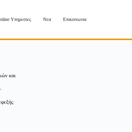
nline Υπηρεσιες
Νεα
Επικοινωνια
κών και
.
εφεξής