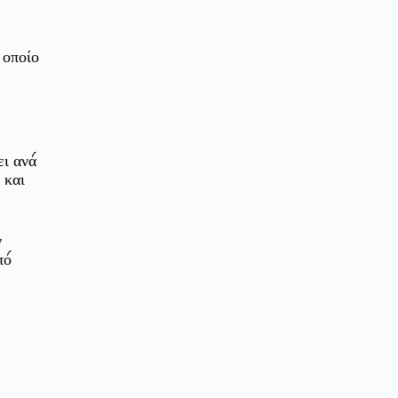
 οποίο
ι ανά́
 και
ν
ό́