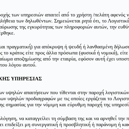
χής των υπηρεσιών απαιτεί́ από́ το χρήστη /πελάτη αφενός 
λήθεια των δηλωθέντων. Σημειώνεται ρητά́ ότι, το Λογιστικό
αύρωσης της εγκυρότητας των πληροφοριών αυτών, την ευθύ
έρθηκε.
και πραγματική́) για απόκρυψη ή ψευδή́ ή λανθασμένη δήλωσ
 το κράτος είτε προς άλλα πρόσωπα (φυσικά́ ή νομικά́), είτε 
αίωμα αποζημίωσης από́ την εταιρία, εφόσον αυτή́ έχει υποστε
 του λόγου αυτού́.
ΧΗΣ ΥΠΗΡΕΣΙΑΣ
των υψηλών απαιτήσεων που τίθενται στην παροχή́ λογιστικών
ων υψηλών προδιαγραφών με τις οποίες εργάζεται το Λογιστι
της σημασίας για την νόμιμη και εύρυθμη παροχή́ της υπηρεσί
ολόγηση, να καταγγείλει τη σύμβαση της και να αρνηθεί́ την π
επιδείξει μη συνεργατική́ ή προσβλητική́ ή παράνομη ή κα