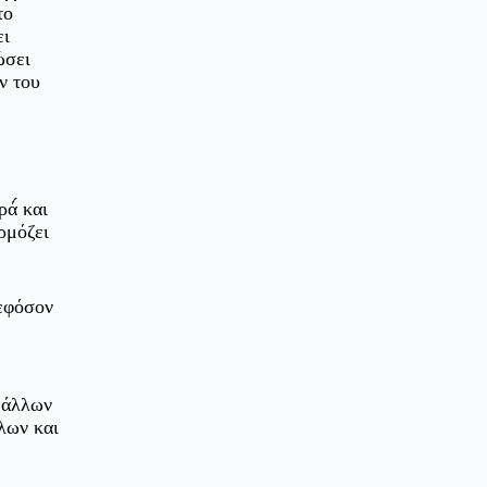
το
ει
ώσει
ν του
ά́ και
ρμόζει
 εφόσον
ς άλλων
λων και