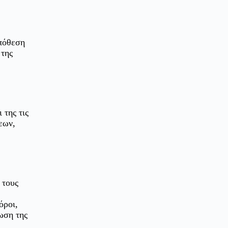
ϋπόθεση
 της
 της τις
εων,
 τους
όροι,
ρωση της