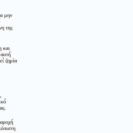
να μην
́
νη της
η και
αυτή́
ί́ ζημία
,
κό́
ας.
αροχή́
κόπιστη