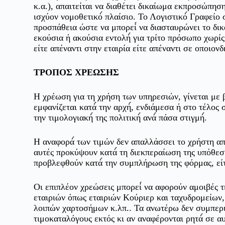
κ.α.), απαιτείται να διαθέτει δικαίωμα εκπροσώπησ
ισχύον νομοθετικό́ πλαίσιο. Το Λογιστικό́ Γραφείο
προσπάθεια ώστε να μπορεί́ να διασταυρώνει το δι
εκούσια ή ακούσια εντολή́ για τρίτο πρόσωπο χωρί
είτε απέναντι στην εταιρία είτε απέναντι σε οποιον
ΤΡΟΠΟΣ ΧΡΕΩΣΗΣ
Η χρέωση για τη χρήση των υπηρεσιών, γίνεται με 
εμφανίζεται κατά́ την αρχή́, ενδιάμεσα ή στο τέλ
την τιμολογιακή́ της πολιτική́ ανά́ πάσα στιγμή́.
Η αναφορά́ των τιμών δεν απαλλάσσει το χρήστη απ
αυτές προκύψουν κατά́ τη διεκπεραίωση της υπόθεση
προβλεφθούν κατά́ την συμπλήρωση της φόρμας, είτ
Οι επιπλέον χρεώσεις μπορεί́ να αφορούν αμοιβές τη
εταιριών όπως εταιριών Κούριερ και ταχυδρομείων
λοιπών χαρτοσήμων κ.λπ.. Τα ανωτέρω δεν συμπερι
τιμοκαταλόγους εκτός κι αν αναφέρονται ρητά́ σε α