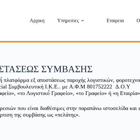
Αρχικη
Υπηρεσιες
Εταιρεια
O
ΟΣΤΑΣΕΩΣ ΣΥΜΒΑΣΗΣ
κή́ πλατφόρμα εξ αποστάσεως παροχής λογιστικών, φοροτεχνι
ncial Συμβουλευτική Ι.Κ.Ε.. με Α.Φ.Μ 801752222 Δ.Ο.Υ
είο», «το Λογιστικό́ Γραφείο», «το Γραφείο» ή «η Εταιρία»
ρεσιών που είναι διαθέσιμες στην παραπάνω ιστοσελίδα και 
άρτιση της συμβάσης ως «πελάτης».