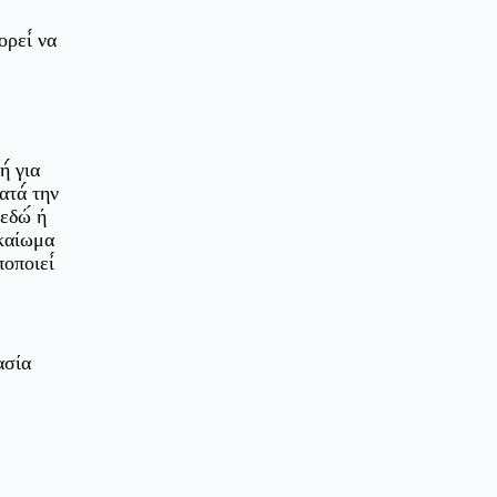
ρεί́ να
́ για
τά́ την
δώ́ ή
ικαίωμα
οποιεί́
ασία