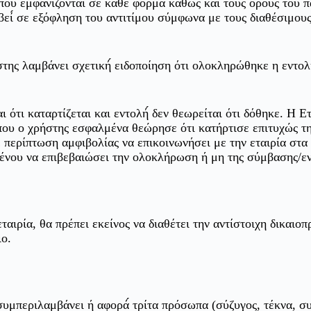
 που εμφανίζονται σε κάθε φόρμα καθώς και τους όρους του 
εί́ σε εξόφληση του αντιτίμου σύμφωνα με τους διαθέσιμου
της λαμβάνει σχετική́ ειδοποίηση ότι ολοκληρώθηκε η εντολ
 ότι καταρτίζεται και εντολή́ δεν θεωρείται ότι δόθηκε. Η Ε
που ο χρήστης εσφαλμένα θεώρησε ότι κατήρτισε επιτυχώς τ
 περίπτωση αμφιβολίας να επικοινωνήσει με την εταιρία στα
μένου να επιβεβαιώσει την ολοκλήρωση ή μη της σύμβασης/ε
ταιρία, θα πρέπει εκείνος να διαθέτει την αντίστοιχη δικαιοπ
ιο.
συμπεριλαμβάνει ή αφορά́ τρίτα πρόσωπα (σύζυγος, τέκνα, σ