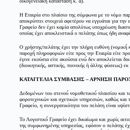
οικογενειακή́ κατάσταση κ. α).
Η Εταιρία στο πλαίσιο της σύμφωνα με το νόμο παρο
αποκρύπτει στοιχειά αφετέρου να εγγυάται για την α
Γραφείο δεν έχει καμία απολύτως υποχρέωση διαστ
οποίας έχει αποκλειστικά́ ο πελάτης όπως ήδη αναφ
Ο χρήστης/πελάτης έχει την πλήρη ευθύνη (νομική́ 
παροχή́ πληροφοριών είτε προς την Εταιρία είτε προς
έγινε εκούσια είτε ακούσια ενώ́ δεν αποκλείεται δικ
(διοικητικής, αστικής, ποινικής ή άλλης φύσεως) εκ
ΚΑΤΑΓΓΕΛΙΑ ΣΥΜΒΑΣΗΣ – ΑΡΝΗΣΗ ΠΑΡΟ
Δεδομένων του στενού́ νομοθετικού́ πλαισίου και 
φοροτεχνικών και σχετικών υπηρεσιών, καθώς και τ
Γραφείο, η συνεργατικότητα του πελάτη είναι υψίσ
Το Λογιστικό́ Γραφείο έχει δικαίωμα και χωρίς αιτι
της συμφωνημένης υπηρεσίας, εφόσον ο πελάτης έχει 