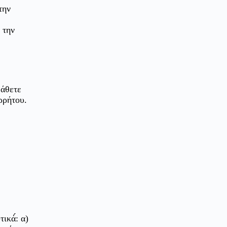
την
 την
μάθετε
ρρήτου.
ικά́: α)