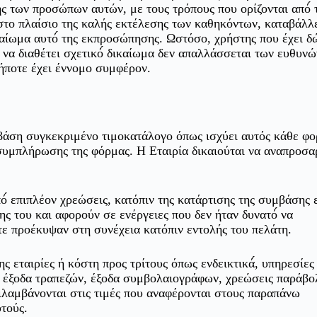
ης των προσώπων αυτών, με τους τρόπους που ορίζονται από́ 
 στο πλαίσιο της καλής εκτέλεσης των καθηκόντων, καταβάλλ
καίωμα αυτό́ της εκπροσώπησης. Ωστόσο, χρήστης που έχει δ
ς να διαθέτει σχετικό́ δικαίωμα δεν απαλλάσσεται των ευθυνώ
δήποτε έχει έννομο συμφέρον.
βάση συγκεκριμένο τιμοκατάλογο όπως ισχύει αυτός κάθε φορ
ος συμπλήρωσης της φόρμας. Η Εταιρία δικαιούται να αναπροσα
ό́ επιπλέον χρεώσεις, κατόπιν της κατάρτισης της συμβάσης
ς του και αφορούν σε ενέργειες που δεν ήταν δυνατό́ να
ε προέκυψαν στη συνέχεια κατόπιν εντολής του πελάτη.
ς εταιρίες ή κόστη προς τρίτους όπως ενδεικτικά́, υπηρεσίε
, έξοδα τραπεζών, έξοδα συμβολαιογράφων, χρεώσεις παράβο
λαμβάνονται στις τιμές που αναφέρονται στους παραπάνω
υτούς.