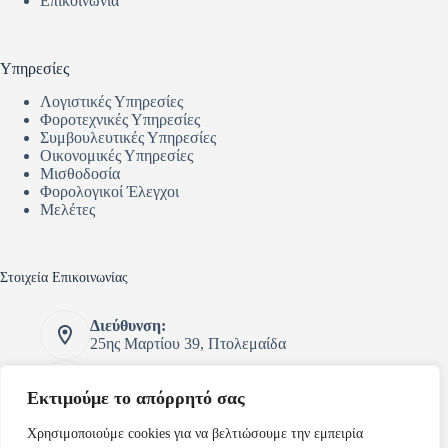
Επικοινωνία
Υπηρεσίες
Λογιστικές Υπηρεσίες
Φοροτεχνικές Υπηρεσίες
Συμβουλευτικές Υπηρεσίες
Οικονομικές Υπηρεσίες
Μισθοδοσία
Φορολογικοί Έλεγχοι
Μελέτες
Στοιχεία Επικοινωνίας
Διεύθυνση:
25ης Μαρτίου 39, Πτολεμαίδα
Τηλέφωνο:
2463054069 - 6973051875
Εκτιμούμε το απόρρητό σας
Email:
Χρησιμοποιούμε cookies για να βελτιώσουμε την εμπειρία
konidisk@otenet.gr