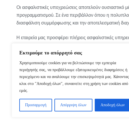
Οι ασφαλιστικές υποχρεώσεις αποτελούν ουσιαστικό μέ
προγραμματισμού. Σε ένα περιβάλλον όπου η πολυπλοκό
διασφάλιση συμμόρφωσης και την αποτελεσματική διαχ
Η εταιρεία μας προσφέρει πλήρεις ασφαλιστικές υπηρεσ
ασφαλιστικοί σύμβουλοι είναι διαθέσιμοι για να παρέ
ζητήματα και να λάβουν τις κατάλληλες αποφάσεις. Με
Εκτιμούμε το απόρρητό σας
ασφάλειας. Αναζητούμε μακροχρόνια συνεργασία με του
Χρησιμοποιούμε cookies για να βελτιώσουμε την εμπειρία
διαδικασίας.
περιήγησής σας, να προβάλλουμε εξατομικευμένες διαφημίσεις ή
περιεχόμενο και να αναλύουμε την επισκεψιμότητά μας. Κάνοντας
κλικ στο "Αποδοχή όλων", συναινείτε στη χρήση των cookies από
εμάς.
Προσαρμογή
Απόρριψη όλων
Αποδοχή όλων